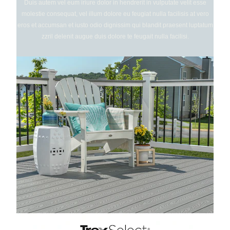
Duis autem vel eum iriure dolor in hendrerit in vulputate velit esse
molestie consequat, vel illum dolore eu feugiat nulla facilisis at vero
eros et accumsan et iusto odio dignissim qui blandit praesent luptatum
zzril delenit augue duis dolore te feugait nulla facilisi.