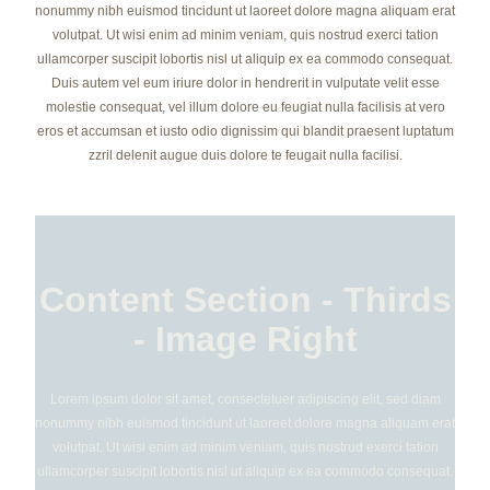
nonummy nibh euismod tincidunt ut laoreet dolore magna aliquam erat
volutpat. Ut wisi enim ad minim veniam, quis nostrud exerci tation
ullamcorper suscipit lobortis nisl ut aliquip ex ea commodo consequat.
Duis autem vel eum iriure dolor in hendrerit in vulputate velit esse
molestie consequat, vel illum dolore eu feugiat nulla facilisis at vero
eros et accumsan et iusto odio dignissim qui blandit praesent luptatum
zzril delenit augue duis dolore te feugait nulla facilisi.
Content Section - Thirds
- Image Right
Lorem ipsum dolor sit amet, consectetuer adipiscing elit, sed diam
nonummy nibh euismod tincidunt ut laoreet dolore magna aliquam erat
volutpat. Ut wisi enim ad minim veniam, quis nostrud exerci tation
ullamcorper suscipit lobortis nisl ut aliquip ex ea commodo consequat.