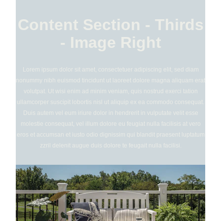
Content Section - Thirds
- Image Right
Lorem ipsum dolor sit amet, consectetuer adipiscing elit, sed diam
nonummy nibh euismod tincidunt ut laoreet dolore magna aliquam erat
volutpat. Ut wisi enim ad minim veniam, quis nostrud exerci tation
ullamcorper suscipit lobortis nisl ut aliquip ex ea commodo consequat.
Duis autem vel eum iriure dolor in hendrerit in vulputate velit esse
molestie consequat, vel illum dolore eu feugiat nulla facilisis at vero
eros et accumsan et iusto odio dignissim qui blandit praesent luptatum
zzril delenit augue duis dolore te feugait nulla facilisi.