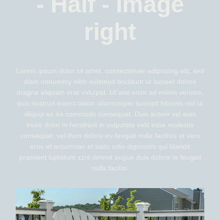
- Half - Image
right
Lorem ipsum dolor sit amet, consectetuer adipiscing elit, sed
diam nonummy nibh euismod tincidunt ut laoreet dolore
magna aliquam erat volutpat. Ut wisi enim ad minim veniam,
quis nostrud exerci tation ullamcorper suscipit lobortis nisl ut
aliquip ex ea commodo consequat. Duis autem vel eum
iriure dolor in hendrerit in vulputate velit esse molestie
consequat, vel illum dolore eu feugiat nulla facilisis at vero
eros et accumsan et iusto odio dignissim qui blandit
praesent luptatum zzril delenit augue duis dolore te feugait
nulla facilisi.